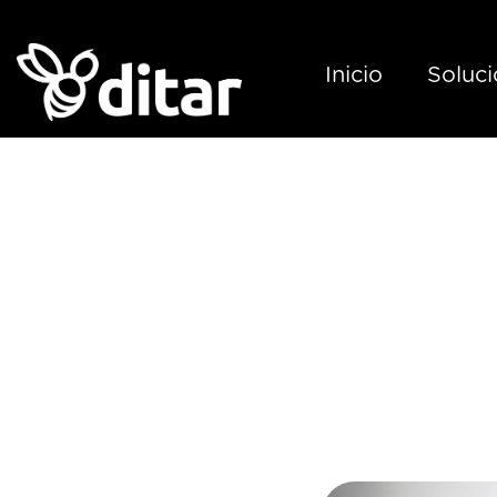
Inicio
Soluc
Bolsas d
que debes
de elegi
ne