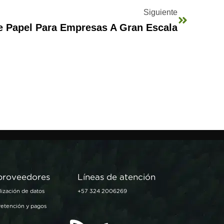
Siguiente
e Papel Para Empresas A Gran Escala
 proveedores
Líneas de atención
lización de datos
+57 324 2006269
 retención y pagos