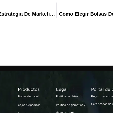
Bolsas De Papel Personalizadas: La Estrategia De Marketing Que Tu Marca Necesita
Cómo Elegir Bolsas D
Productos
Legal
Portal de
Bolsas de papel
Política de datos
Registro y actua
Certificados de
Cajas plegadizas
Política de garantías y
devoluciones