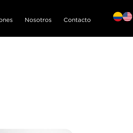
iones
Nosotros
Contacto
e papel: lo
 saber antes
rlas para tu
gocio