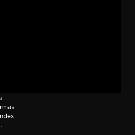
a
ormas
andes
.