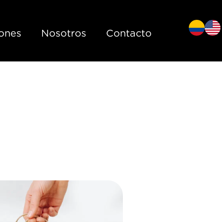
iones
Nosotros
Contacto
caciones en
 papel y por
importan