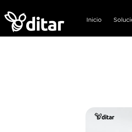
Inicio
Soluc
Certifi
bolsas de
qué 